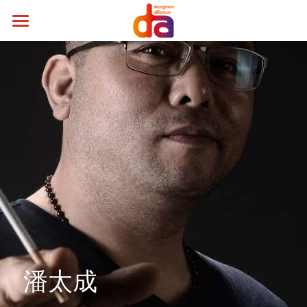
Home
Design Works
Alliance Members
Alliance News
Alliance Promoter
Alliance Members
About Alliance
Cooperating Universities
潘太成