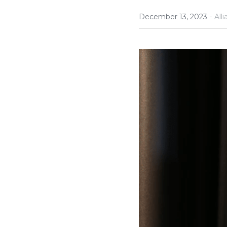
·
December 13, 2023
All